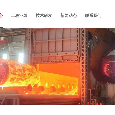
心
工程业绩
技术研发
新闻动态
联系我们