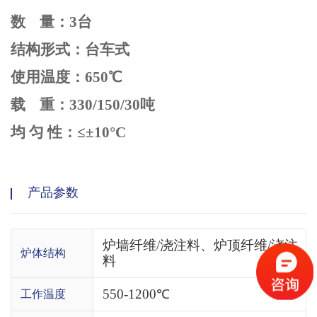
数
量：
3台
结构形式：台车式
使用温度：
650
℃
载
重：
330/150/30
吨
均
匀
性：
≤±
10
°
C
产品参数
炉墙纤维/浇注料、炉顶纤维/浇注
炉体结构
料
550-1200℃
工作温度